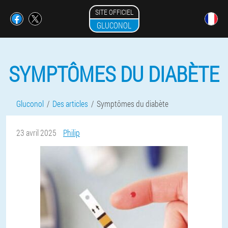
SITE OFFICIEL
GLUCONOL
SYMPTÔMES DU DIABÈTE
Gluconol
Des articles
Symptômes du diabète
23 avril 2025
Philip